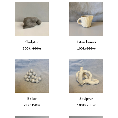
Skulptur
Liten kanna
300 kr
600 kr
100 kr
200 kr
Bollar
Skulptur
75 kr
150 kr
100 kr
200 kr