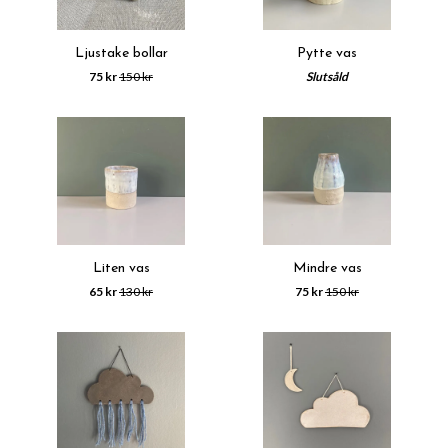
Ljustake bollar
Pytte vas
75 kr
150 kr
Slutsåld
Liten vas
Mindre vas
65 kr
130 kr
75 kr
150 kr