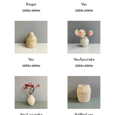
Ringar
Vas
100 kr
200 kr
100 kr
200 kr
Vas
Vas/ljusstake
100 kr
200 kr
100 kr
200 kr
Vas/Ljusstake
Räfflad vas