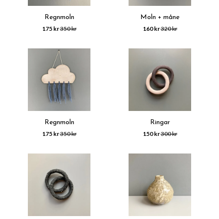
Regnmoln
Moln + måne
175 kr
350 kr
160 kr
320 kr
Regnmoln
Ringar
175 kr
350 kr
150 kr
300 kr