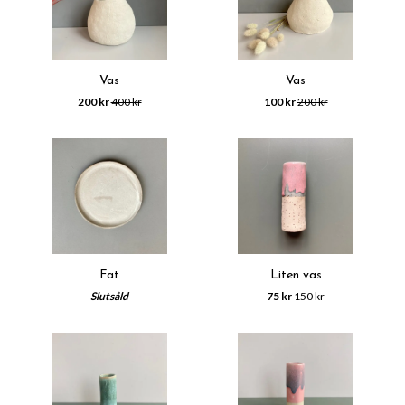
Vas
Vas
200 kr
400 kr
100 kr
200 kr
Fat
Liten vas
Slutsåld
75 kr
150 kr