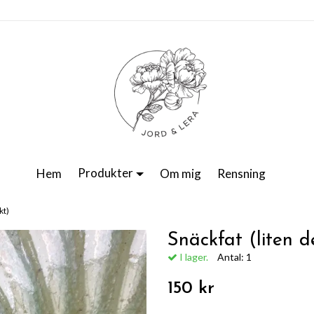
Produkter
Hem
Om mig
Rensning
kt)
Snäckfat (liten d
I lager.
Antal:
1
150 kr