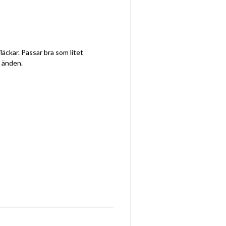
äckar. Passar bra som litet
i änden.