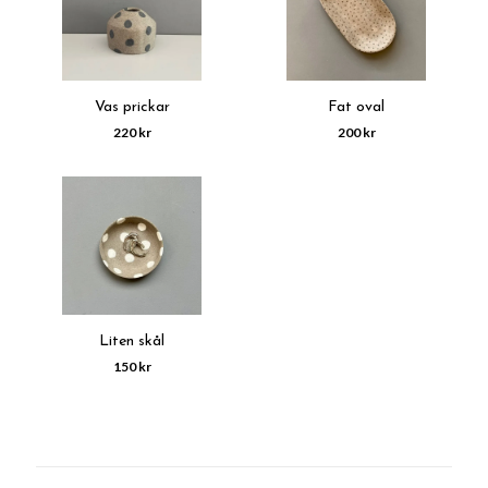
Vas prickar
Fat oval
220 kr
200 kr
Liten skål
150 kr