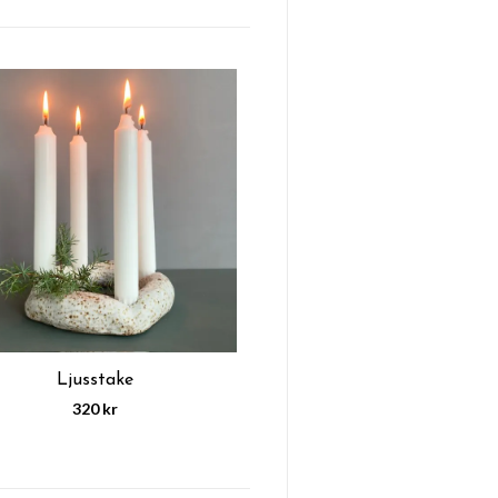
Ljusstake
320 kr