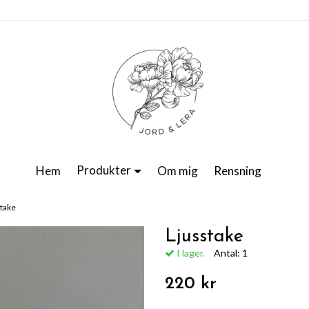
Produkter
Hem
Om mig
Rensning
stake
Ljusstake
I lager.
Antal:
1
220 kr