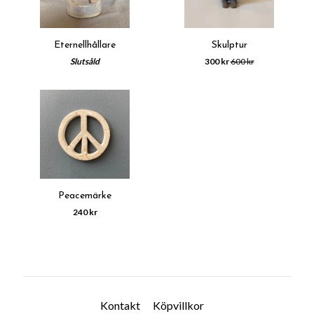
Eternellhållare
Skulptur
Slutsåld
300 kr
600 kr
Peacemärke
240 kr
Kontakt
Köpvillkor