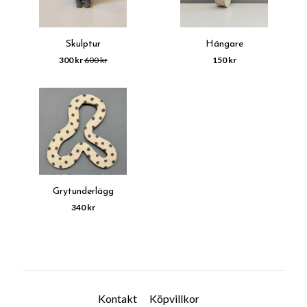
Skulptur
Hängare
300 kr
600 kr
150 kr
Grytunderlägg
340 kr
Kontakt
Köpvillkor