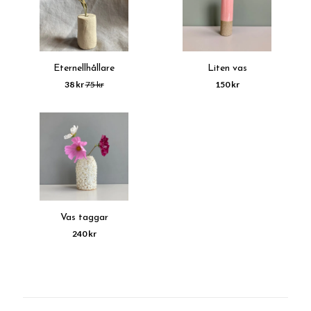
Eternellhållare
Liten vas
38 kr
75 kr
150 kr
Vas taggar
240 kr