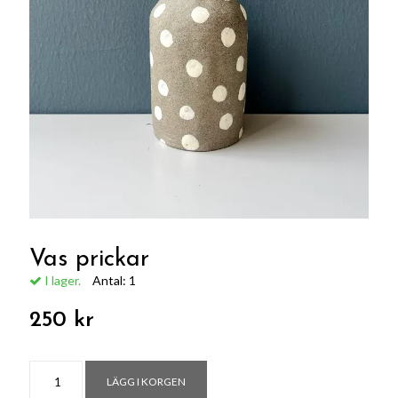
Vas prickar
I lager.
Antal:
1
250 kr
LÄGG I KORGEN