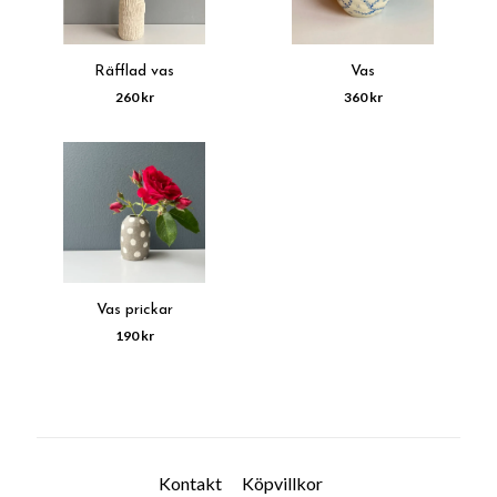
Räfflad vas
Vas
260 kr
360 kr
Vas prickar
190 kr
Kontakt
Köpvillkor