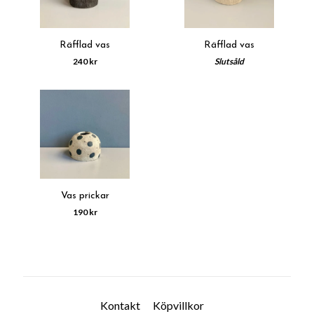
Räfflad vas
Räfflad vas
240 kr
Slutsåld
Vas prickar
190 kr
Kontakt
Köpvillkor