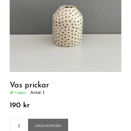
Vas prickar
I lager.
Antal:
1
190 kr
LÄGG I KORGEN