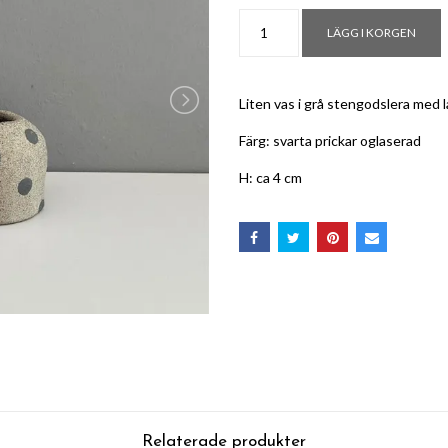
LÄGG I KORGEN
Liten vas i grå stengodslera med l
Färg: svarta prickar oglaserad
H: ca 4 cm
Relaterade produkter