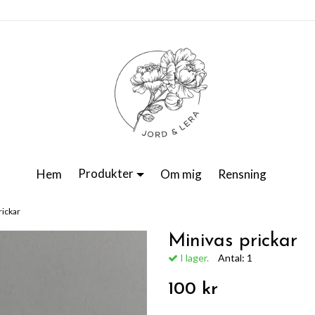
Produkter
Hem
Om mig
Rensning
rickar
Minivas prickar
I lager.
Antal:
1
100 kr